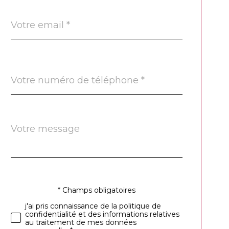
email
*
Téléphone
*
Message
Fieldset
*
par
défaut
* Champs obligatoires
Validation
j'ai pris connaissance de la politique de
confidentialité et des informations relatives
au traitement de mes données