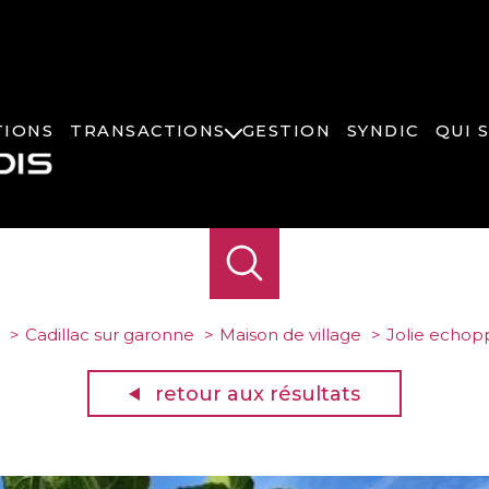
TIONS
TRANSACTIONS
GESTION
SYNDIC
QUI 
VENTES
PROGRAMMES NEUFS
COMMERCES
BIENS DE PRESTIGE
Cadillac sur garonne
Maison de village
Jolie echopp
retour aux résultats