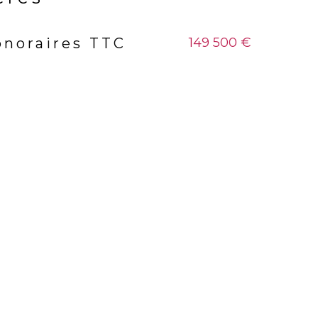
149 500 €
onoraires TTC
s