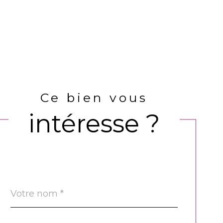
Ce bien vous
intéresse ?
Nom
Fieldset
*
par
défaut