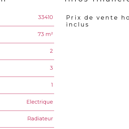
33410
Prix de vente h
Caractéristiques
Valeur
inclus
73 m²
2
3
1
Electrique
Radiateur