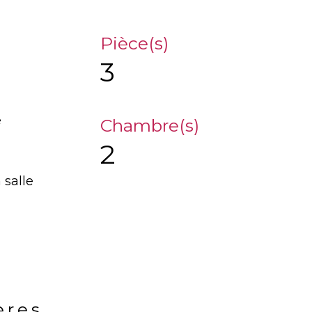
Pièce(s)
3
e
Chambre(s)
2
 salle
ères