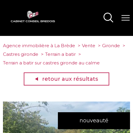
Agence immobilière à La Brède
Vente
Gironde
Castres gironde
Terrain a batir
Terrain a batir sur castres gironde au calme
retour aux résultats
nouveauté