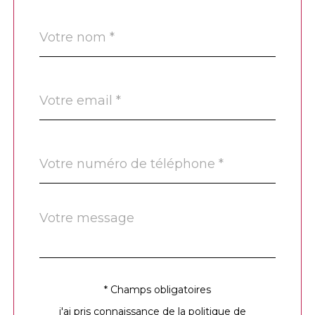
Nom
Fieldset
*
par
défaut
email
*
Téléphone
*
Message
Fieldset
*
par
défaut
* Champs obligatoires
Validation
j'ai pris connaissance de la politique de