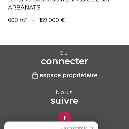
ARBANATS
600 m²
-
159 000 €
Se
connecter
espace propriétaire
Nous
suivre
On en reste là