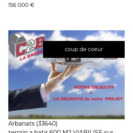
156 000 €
coup de coeur
voir le bien
Arbanats (33640)
terrain a batir 600 M2 VIABILISE sur