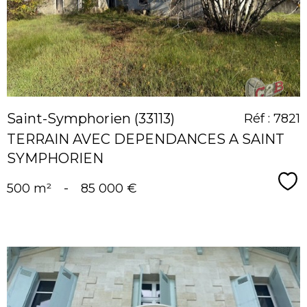
bien
Saint-Symphorien (33113)
Réf : 7821
TERRAIN AVEC DEPENDANCES A SAINT
SYMPHORIEN
Sé
500 m²
-
85 000 €