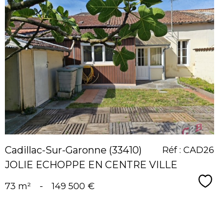
voir le
bien
Cadillac-Sur-Garonne (33410)
Réf : CAD26
JOLIE ECHOPPE EN CENTRE VILLE
Sé
73 m²
-
149 500 €