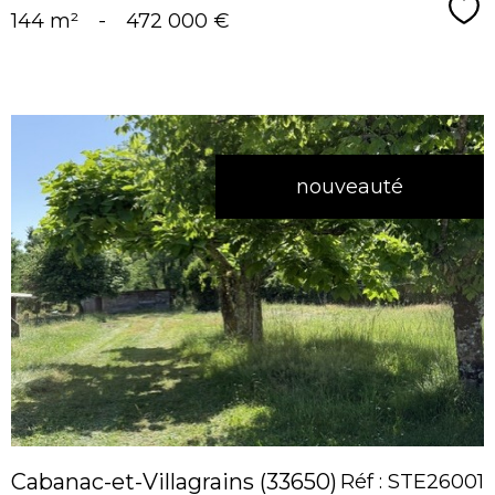
Sé
144 m²
-
472 000 €
nouveauté
voir le
bien
Cabanac-et-Villagrains (33650)
Réf : STE26001