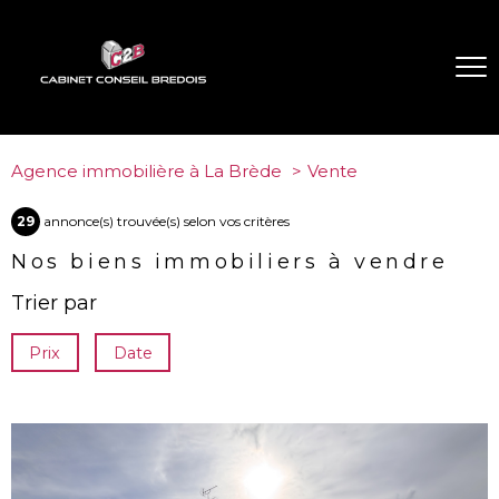
Agence immobilière à La Brède
Vente
29
annonce(s) trouvée(s) selon vos critères
Nos biens immobiliers à vendre
Trier par
Prix
Date