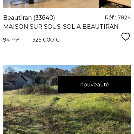
Beautiran (33640)
Réf : 7824
MAISON SUR SOUS-SOL A BEAUTIRAN
Sé
94 m²
-
325 000 €
nouveauté
voir le
bien