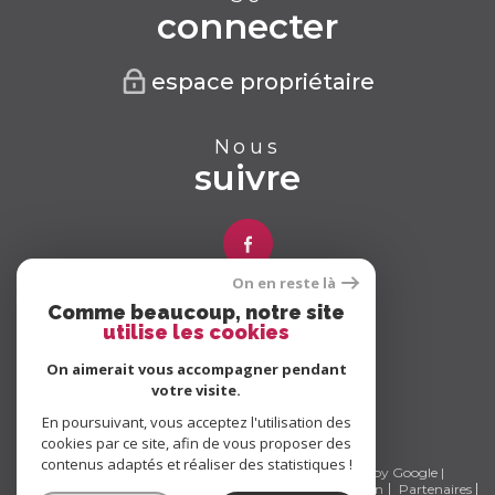
connecter
espace propriétaire
Nous
suivre
On en reste là
Comme beaucoup, notre site
Nous
utilise les cookies
adhérons
On aimerait vous accompagner pendant
votre visite.
En poursuivant, vous acceptez l'utilisation des
cookies par ce site, afin de vous proposer des
contenus adaptés et réaliser des statistiques !
© 2026 | Tous droits réservés | Traduction powered by Google |
Nos honoraires
Plan du site
Mentions légales
Admin
Partenaires