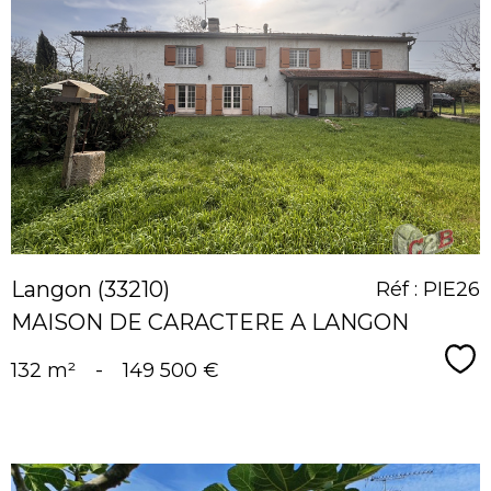
voir le
bien
Langon (33210)
Réf : PIE26
MAISON DE CARACTERE A LANGON
Sé
132 m²
-
149 500 €