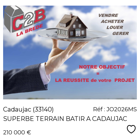
voir le
bien
Cadaujac (33140)
Réf : JO2026MS
SUPERBE TERRAIN BATIR A CADAUJAC
Sé
210 000 €