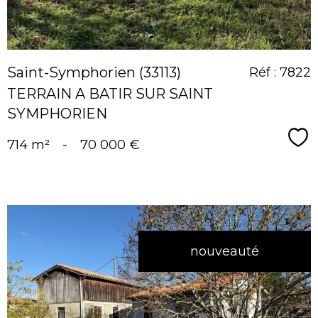
Saint-Symphorien (33113)
Réf : 7822
TERRAIN A BATIR SUR SAINT
SYMPHORIEN
Sé
714 m²
-
70 000 €
nouveauté
voir le