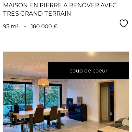
MAISON EN PIERRE A RENOVER AVEC
TRES GRAND TERRAIN
Sé
93 m²
-
180 000 €
coup de coeur
voir le
bien