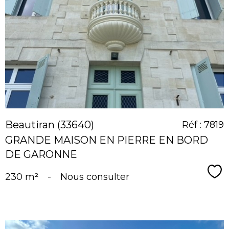
voir le
bien
Beautiran (33640)
Réf : 7819
GRANDE MAISON EN PIERRE EN BORD
DE GARONNE
Sé
230 m²
-
Nous consulter