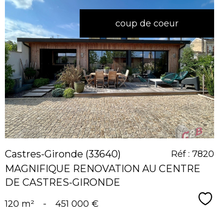
coup de coeur
voir le
bien
Castres-Gironde (33640)
Réf : 7820
MAGNIFIQUE RENOVATION AU CENTRE
DE CASTRES-GIRONDE
Sé
120 m²
-
451 000 €