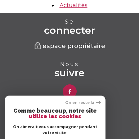
Actualités
Se
connecter
espace propriétaire
Nous
suivre
On en reste là
Comme beaucoup, notre site
Nous
utilise les cookies
adhérons
On aimerait vous accompagner pendant
votre visite.