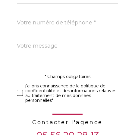
Téléphone
*
Message
Fieldset
*
par
défaut
* Champs obligatoires
Validation
j'ai pris connaissance de la politique de
confidentialité et des informations relatives
au traitement de mes données
personnelles*
Contacter l'agence