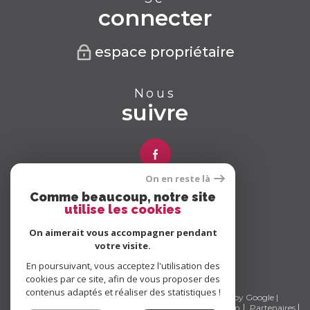
connecter
espace propriétaire
Nous
suivre
On en reste là
Comme beaucoup, notre site
Nous
utilise les cookies
adhérons
On aimerait vous accompagner pendant
votre visite.
En poursuivant, vous acceptez l'utilisation des
cookies par ce site, afin de vous proposer des
contenus adaptés et réaliser des statistiques !
© 2026 | Tous droits réservés | Traduction powered by Google |
Nos honoraires
Plan du site
Mentions légales
Admin
Partenaires