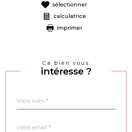
sélectionner
calculatrice
imprimer
Ce bien vous
intéresse ?
Nom
Fieldset
*
par
défaut
email
*