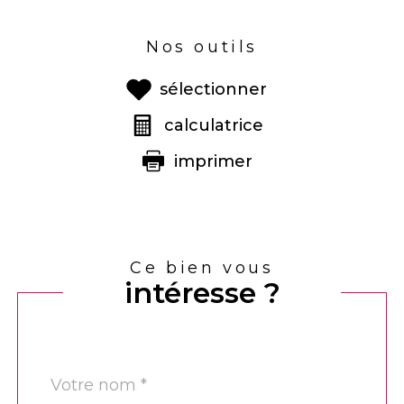
Nos outils
sélectionner
calculatrice
imprimer
Ce bien vous
intéresse ?
Nom
Fieldset
*
par