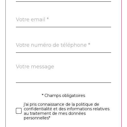
défaut
email
*
Téléphone
*
Message
Fieldset
*
par
défaut
* Champs obligatoires
Validation
j'ai pris connaissance de la politique de
confidentialité et des informations relatives
au traitement de mes données
personnelles*