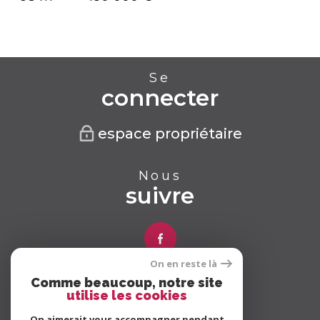
Se
connecter
espace propriétaire
Nous
suivre
On en reste là
Comme beaucoup, notre site
Nous
utilise les cookies
adhérons
On aimerait vous accompagner pendant