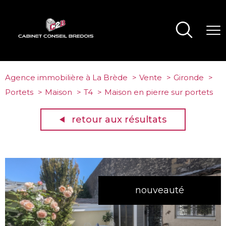
Agence immobilière à La Brède
Vente
Gironde
Portets
Maison
T4
Maison en pierre sur portets
retour aux résultats
nouveauté