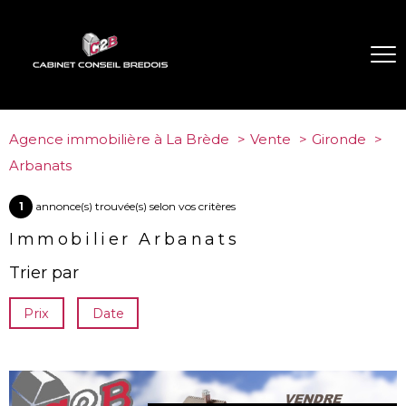
Agence immobilière à La Brède
Vente
Gironde
Arbanats
1
annonce(s) trouvée(s) selon vos critères
Immobilier Arbanats
Trier par
Prix
Date