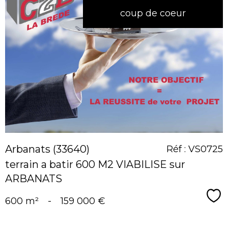
coup de coeur
voir le
bien
Arbanats (33640)
Réf : VS0725
terrain a batir 600 M2 VIABILISE sur
ARBANATS
Sé
600 m²
-
159 000 €