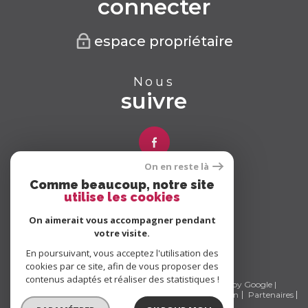
connecter
espace propriétaire
Nous
suivre
On en reste là
Comme beaucoup, notre site
Nous
utilise les cookies
adhérons
On aimerait vous accompagner pendant
votre visite.
En poursuivant, vous acceptez l'utilisation des
cookies par ce site, afin de vous proposer des
contenus adaptés et réaliser des statistiques !
© 2026 | Tous droits réservés | Traduction powered by Google |
Nos honoraires
Plan du site
Mentions légales
Admin
Partenaires
Politique RGPD
Cookies