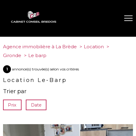
Agence immobilière à La Brède
Location
Gironde
Le barp
1
annonce(s) trouvée(s) selon vos critères
Location Le-Barp
Trier par
Prix
Date