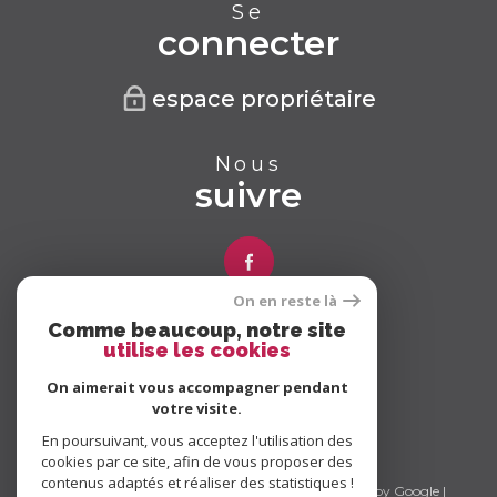
Se
connecter
espace propriétaire
Nous
suivre
On en reste là
Comme beaucoup, notre site
Nous
utilise les cookies
adhérons
On aimerait vous accompagner pendant
votre visite.
En poursuivant, vous acceptez l'utilisation des
cookies par ce site, afin de vous proposer des
contenus adaptés et réaliser des statistiques !
© 2026 | Tous droits réservés | Traduction powered by Google |