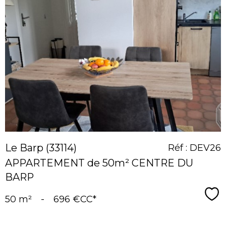
voir le
bien
Le Barp (33114)
Réf : DEV26
APPARTEMENT de 50m² CENTRE DU
BARP
Sé
50 m²
-
696 €
CC*