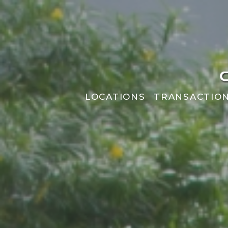
LOCATIONS
TRANSACTIO
VENTES
PROGRAMMES N
COMMERCES
BIENS DE PREST